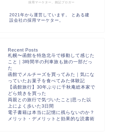
採用マーケター、雑記ブロガー
2021年から運営しています。 とある建
設会社の採用マーケター。
Recent Posts
札幌〜函館を特急北斗で移動して感じた
こと｜3時間半の列車旅も旅の一部だっ
た
函館でメルチーズを買ってみた｜気にな
っていたお菓子を食べてみた体験記
【函館旅行】30年ぶりに千秋庵総本家で
どら焼きを買った
両親との旅行で気づいたこと|思った以
上によく歩いた3日間
電子書籍は本当に記憶に残らないのか？
メリット・デメリットと効果的な読書術