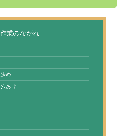
み作業のながれ
置決め
と穴あけ
め