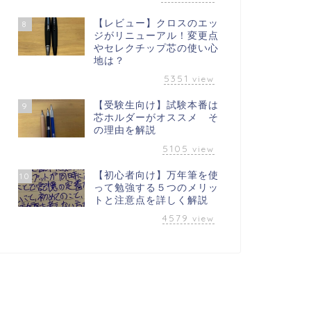
【レビュー】クロスのエッ
8
ジがリニューアル！変更点
やセレクチップ芯の使い心
地は？
5351
view
【受験生向け】試験本番は
9
芯ホルダーがオススメ そ
の理由を解説
5105
view
【初心者向け】万年筆を使
10
って勉強する５つのメリッ
トと注意点を詳しく解説
4579
view