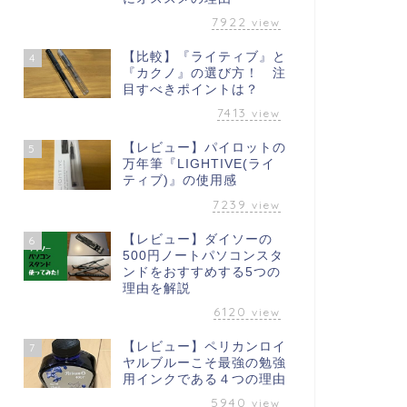
7922
view
【比較】『ライティブ』と
4
『カクノ』の選び方！ 注
目すべきポイントは？
7413
view
【レビュー】パイロットの
5
万年筆『LIGHTIVE(ライ
ティブ)』の使用感
7239
view
【レビュー】ダイソーの
6
500円ノートパソコンスタ
ンドをおすすめする5つの
理由を解説
6120
view
【レビュー】ペリカンロイ
7
ヤルブルーこそ最強の勉強
用インクである４つの理由
5940
view