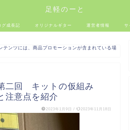
足軽のーと
ログ成長記
オリジナルギター
運営者情報
サ
ンテンツには、商品プロモーションが含まれている場
】第二回 キットの仮組み
と注意点を紹介
2023年1月9日
/
2023年11月18日