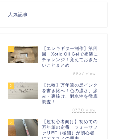
人気記事
【エレキギター制作】第四
1
回 Xotic Oil Gelで塗装に
チャレンジ！覚えておきた
いことまとめ
9937
view
【比較】万年筆の黒インク
2
を書き比べ！色の濃さ、滲
み・裏抜け、耐水性を徹底
調査！
8330
view
【超初心者向け】初めての
3
万年筆の定番！ラミーサフ
ァリEF（極細）が初心者
にオススメの理由