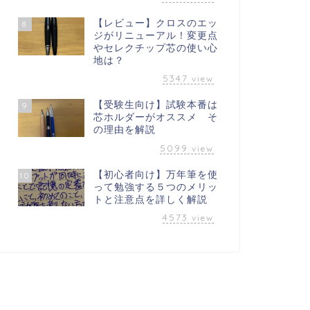
【レビュー】クロスのエッ
8
ジがリニューアル！変更点
やセレクチップ芯の使い心
地は？
5347
view
【受験生向け】試験本番は
9
芯ホルダーがオススメ そ
の理由を解説
5099
view
【初心者向け】万年筆を使
10
って勉強する５つのメリッ
トと注意点を詳しく解説
4573
view