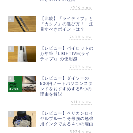
7916
view
【比較】『ライティブ』と
4
『カクノ』の選び方！ 注
目すべきポイントは？
7408
view
【レビュー】パイロットの
5
万年筆『LIGHTIVE(ライ
ティブ)』の使用感
7232
view
【レビュー】ダイソーの
6
500円ノートパソコンスタ
ンドをおすすめする5つの
理由を解説
6110
view
【レビュー】ペリカンロイ
7
ヤルブルーこそ最強の勉強
用インクである４つの理由
5934
view