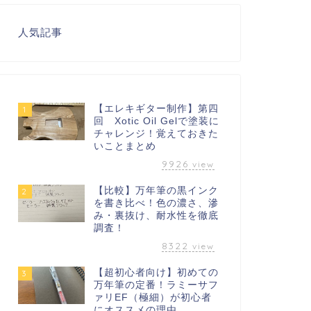
人気記事
【エレキギター制作】第四
1
回 Xotic Oil Gelで塗装に
チャレンジ！覚えておきた
いことまとめ
9926
view
【比較】万年筆の黒インク
2
を書き比べ！色の濃さ、滲
み・裏抜け、耐水性を徹底
調査！
8322
view
【超初心者向け】初めての
3
万年筆の定番！ラミーサフ
ァリEF（極細）が初心者
にオススメの理由