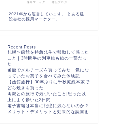
採用マーケター、雑記ブロガー
2021年から運営しています。 とある建
設会社の採用マーケター。
Recent Posts
札幌〜函館を特急北斗で移動して感じた
こと｜3時間半の列車旅も旅の一部だっ
た
函館でメルチーズを買ってみた｜気にな
っていたお菓子を食べてみた体験記
【函館旅行】30年ぶりに千秋庵総本家で
どら焼きを買った
両親との旅行で気づいたこと|思った以
上によく歩いた3日間
電子書籍は本当に記憶に残らないのか？
メリット・デメリットと効果的な読書術