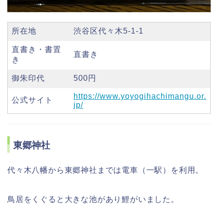
所在地
渋谷区代々木5-1-1
直書き・書置
直書き
き
御朱印代
500円
https://www.yoyogihachimangu.or.
公式サイト
jp/
東郷神社
代々木八幡から東郷神社までは電車（一駅）を利用。
鳥居をくぐると大きな池があり鯉がいました。